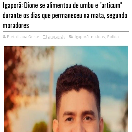
Igaporã: Dione se alimentou de umbu e "articum"
durante os dias que permaneceu na mata, segundo
moradores
Portal Lapa Oeste
ano atrás
Igaporã
,
notícias
,
Policial