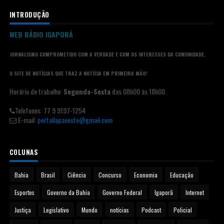
INTRODUÇÃO
WEB RÁDIO IGAPORÃ
JORNALISMO COMPROMETIDO COM A VERDADE E COM OS INTERESSES DA COMUNIDADE.
O SITE DE NOTÍCIAS QUE TRAZ A NOTÍCIA EM PRIMEIRA MÃO!
Horário de trabalho:
Segunda-Sexta
das 08h00 às 18h00.
Telefones: 77 9 9197-1254
E-mail:
portallapaoeste@gmail.com
COLUNAS
Bahia
Brasil
Ciência
Concurso
Economia
Educação
Esportes
Governo da Bahia
Governo Federal
Igaporã
Internet
Justiça
Legislativo
Mundo
notícias
Podcast
Policial