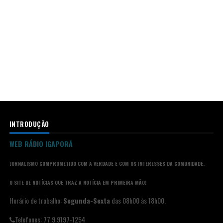
INTRODUÇÃO
WEB RÁDIO IGAPORÃ
JORNALISMO COMPROMETIDO COM A VERDADE E COM OS INTERESSES DA COMUNIDADE.
O SITE DE NOTÍCIAS QUE TRAZ A NOTÍCIA EM PRIMEIRA MÃO!
Horário de trabalho:
Segunda-Sexta
das 08h00 às 18h00.
Telefones: 77 9 9197-1254