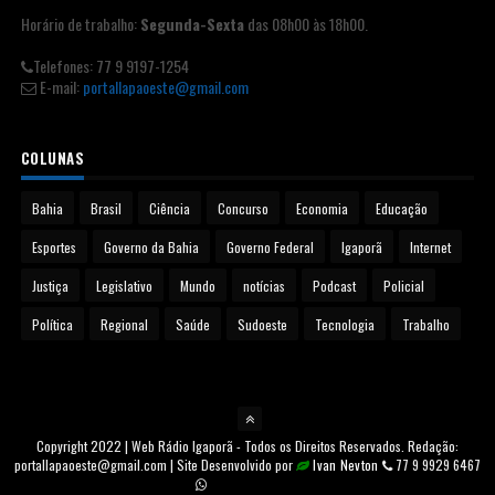
Horário de trabalho:
Segunda-Sexta
das 08h00 às 18h00.
Telefones: 77 9 9197-1254
E-mail:
portallapaoeste@gmail.com
COLUNAS
Bahia
Brasil
Ciência
Concurso
Economia
Educação
Esportes
Governo da Bahia
Governo Federal
Igaporã
Internet
Justiça
Legislativo
Mundo
notícias
Podcast
Policial
Política
Regional
Saúde
Sudoeste
Tecnologia
Trabalho
Copyright 2022 | Web Rádio Igaporã - Todos os Direitos Reservados. Redação:
portallapaoeste@gmail.com | Site Desenvolvido por
Ivan Nevton
77 9 9929 6467