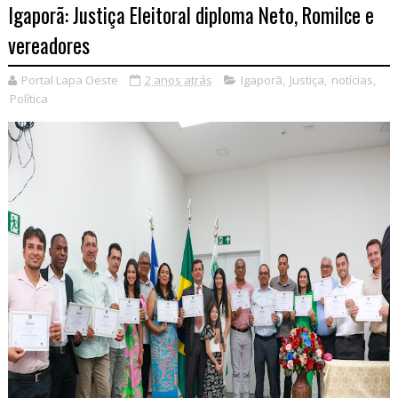
Igaporã: Justiça Eleitoral diploma Neto, Romilce e
vereadores
Portal Lapa Oeste
2 anos atrás
Igaporã
,
Justiça
,
notícias
,
Política