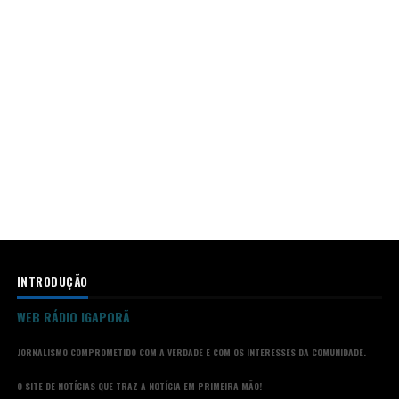
INTRODUÇÃO
WEB RÁDIO IGAPORÃ
JORNALISMO COMPROMETIDO COM A VERDADE E COM OS INTERESSES DA COMUNIDADE.
O SITE DE NOTÍCIAS QUE TRAZ A NOTÍCIA EM PRIMEIRA MÃO!