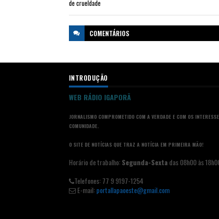
de crueldade
COMENTÁRIOS
INTRODUÇÃO
WEB RÁDIO IGAPORÃ
JORNALISMO COMPROMETIDO COM A VERDADE E COM OS INTERESSE
COMUNIDADE.
O SITE DE NOTÍCIAS QUE TRAZ A NOTÍCIA EM PRIMEIRA MÃO!
Horário de trabalho:
Segunda-Sexta
das 08h00 às 18h0
Telefones: 77 9 9197-1254
E-mail:
portallapaoeste@gmail.com