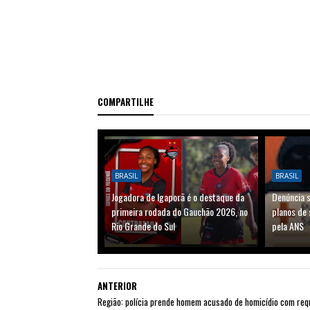
COMPARTILHE
BRASIL
BRASIL
Jogadora de Igaporã é o destaque da
Denúncia 
primeira rodada do Gauchão 2026, no
planos de
Rio Grande do Sul
pela ANS
ANTERIOR
Região: polícia prende homem acusado de homicídio com req