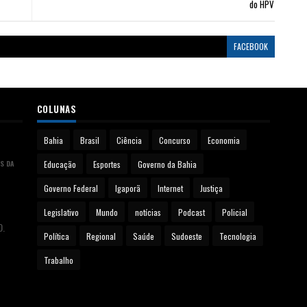
do HPV
FACEBOOK
COLUNAS
Bahia
Brasil
Ciência
Concurso
Economia
S DA
Educação
Esportes
Governo da Bahia
Governo Federal
Igaporã
Internet
Justiça
Legislativo
Mundo
notícias
Podcast
Policial
0.
Política
Regional
Saúde
Sudoeste
Tecnologia
Trabalho