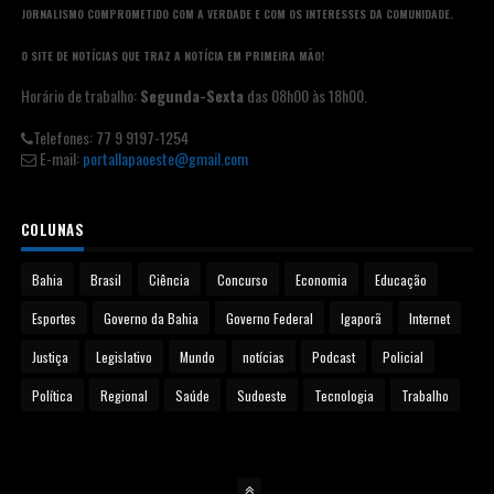
JORNALISMO COMPROMETIDO COM A VERDADE E COM OS INTERESSES DA COMUNIDADE.
O SITE DE NOTÍCIAS QUE TRAZ A NOTÍCIA EM PRIMEIRA MÃO!
Horário de trabalho:
Segunda-Sexta
das 08h00 às 18h00.
Telefones: 77 9 9197-1254
E-mail:
portallapaoeste@gmail.com
COLUNAS
Bahia
Brasil
Ciência
Concurso
Economia
Educação
Esportes
Governo da Bahia
Governo Federal
Igaporã
Internet
Justiça
Legislativo
Mundo
notícias
Podcast
Policial
Política
Regional
Saúde
Sudoeste
Tecnologia
Trabalho