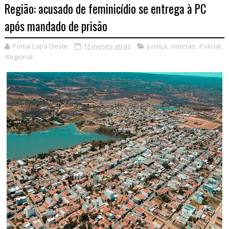
Região: acusado de feminicídio se entrega à PC
após mandado de prisão
Portal Lapa Oeste
12 meses atrás
Justiça
,
notícias
,
Policial
,
Regional