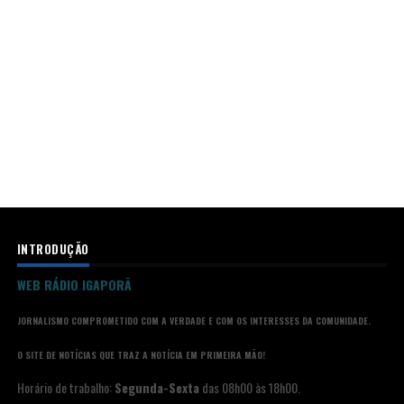
INTRODUÇÃO
WEB RÁDIO IGAPORÃ
JORNALISMO COMPROMETIDO COM A VERDADE E COM OS INTERESSES DA COMUNIDADE.
O SITE DE NOTÍCIAS QUE TRAZ A NOTÍCIA EM PRIMEIRA MÃO!
Horário de trabalho:
Segunda-Sexta
das 08h00 às 18h00.