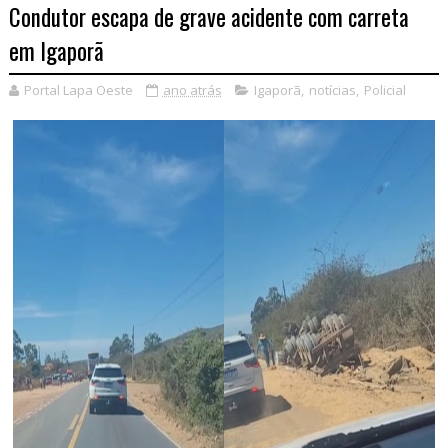
Condutor escapa de grave acidente com carreta
em Igaporã
Portal Lapa Oeste
ano atrás
Igaporã
,
notícias
,
Policial