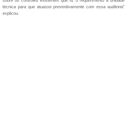
sobre os controles existentes que fiz o requerimento à unidade
técnica para que atuasse preventivamente com essa auditoria”
explicou.