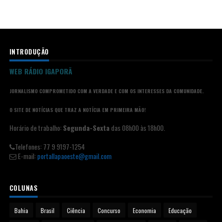
INTRODUÇÃO
WEB RÁDIO IGAPORÃ
JORNALISMO COMPROMETIDO COM A VERDADE E COM OS INTERESSES DA COMUNIDADE.
O SITE DE NOTÍCIAS QUE TRAZ A NOTÍCIA EM PRIMEIRA MÃO!
Horário de trabalho:
Segunda-Sexta
das 08h00 às 18h00.
Telefones: 77 9 9197-1254
E-mail:
portallapaoeste@gmail.com
COLUNAS
Bahia
Brasil
Ciência
Concurso
Economia
Educação