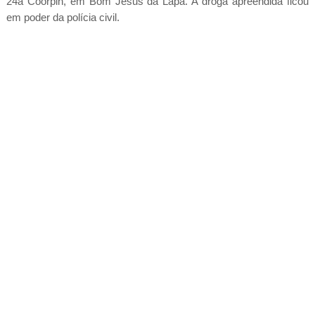
24a Coorpin, em Bom Jesus da Lapa. A droga apreendida ficou
em poder da polícia civil.