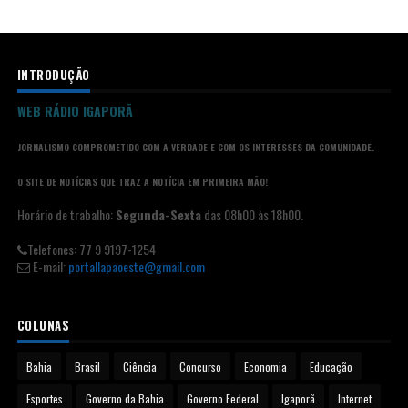
INTRODUÇÃO
WEB RÁDIO IGAPORÃ
JORNALISMO COMPROMETIDO COM A VERDADE E COM OS INTERESSES DA COMUNIDADE.
O SITE DE NOTÍCIAS QUE TRAZ A NOTÍCIA EM PRIMEIRA MÃO!
Horário de trabalho:
Segunda-Sexta
das 08h00 às 18h00.
Telefones: 77 9 9197-1254
E-mail:
portallapaoeste@gmail.com
COLUNAS
Bahia
Brasil
Ciência
Concurso
Economia
Educação
Esportes
Governo da Bahia
Governo Federal
Igaporã
Internet