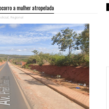
ocorro a mulher atropelada
olicial
,
Regional