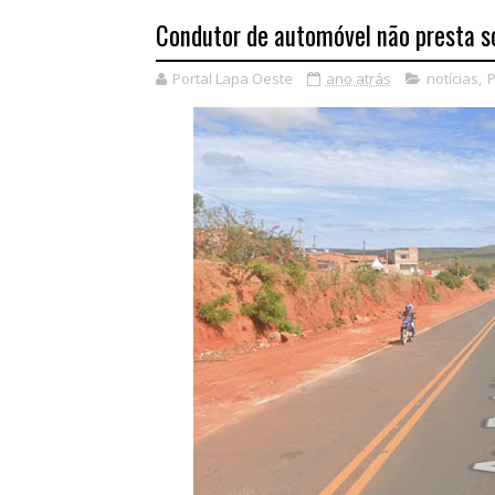
Condutor de automóvel não presta s
Portal Lapa Oeste
ano atrás
notícias
,
P