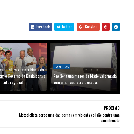
Facebook
Twitter
Google+
NOTÍCIAS
m enfatiza a importância da
om o Governo da Bahia para o
Região: aluna menor de idade vai armada
mento regional
com uma faca para a escola.
PRÓXIMO
Motociclista perde uma das pernas em violenta colisão contra uma
caminhonete