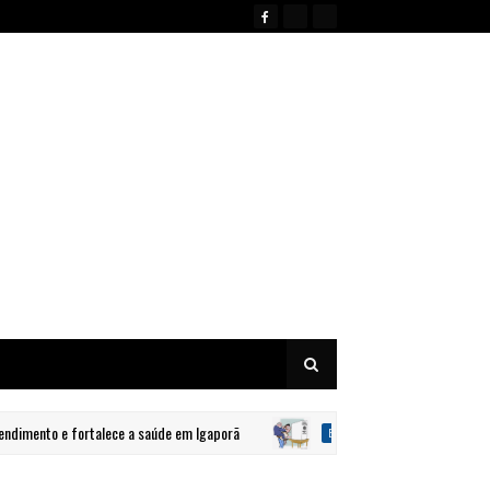
nto e fortalece a saúde em Igaporã
Justiça eleitoral aumenta 
BRASIL