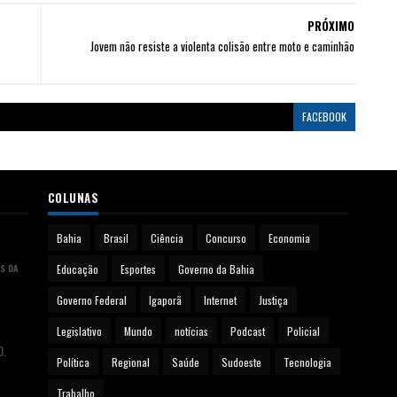
PRÓXIMO
Jovem não resiste a violenta colisão entre moto e caminhão
FACEBOOK
COLUNAS
Bahia
Brasil
Ciência
Concurso
Economia
S DA
Educação
Esportes
Governo da Bahia
Governo Federal
Igaporã
Internet
Justiça
Legislativo
Mundo
notícias
Podcast
Policial
0.
Política
Regional
Saúde
Sudoeste
Tecnologia
Trabalho