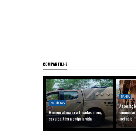
COMPARTILHE
BAHIA
NOTÍCIAS
Associaçã
Homem ataca ex a facadas e, em
comunitári
seguida, tira a própria vida
incêndio