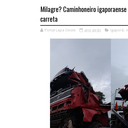
Milagre? Caminhoneiro igaporaense
carreta
Portal Lapa Oeste
ano atrás
Igaporã
,
n