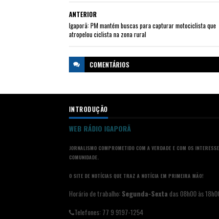
ANTERIOR
Igaporã: PM mantém buscas para capturar motociclista que
atropelou ciclista na zona rural
COMENTÁRIOS
INTRODUÇÃO
WEB RÁDIO IGAPORÃ
JORNALISMO COMPROMETIDO COM A VERDADE E COM OS INTERESSE
COMUNIDADE.
O SITE DE NOTÍCIAS QUE TRAZ A NOTÍCIA EM PRIMEIRA MÃO!
Horário de trabalho:
Segunda-Sexta
das 08h00 às 18h0
Telefones: 77 9 9197-1254