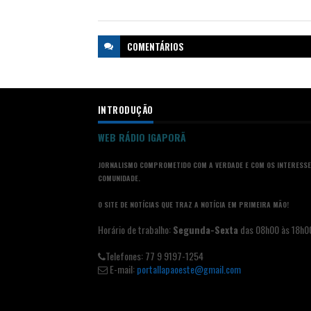
COMENTÁRIOS
INTRODUÇÃO
WEB RÁDIO IGAPORÃ
JORNALISMO COMPROMETIDO COM A VERDADE E COM OS INTERESSE
COMUNIDADE.
O SITE DE NOTÍCIAS QUE TRAZ A NOTÍCIA EM PRIMEIRA MÃO!
Horário de trabalho:
Segunda-Sexta
das 08h00 às 18h0
Telefones: 77 9 9197-1254
E-mail:
portallapaoeste@gmail.com