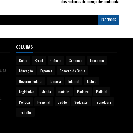
dos sintomas de doença desconhecida
FACEBOOK
COLUNAS
Bahia
Brasil
Ciência
Concurso
Economia
S DA
Educação
Esportes
Governo da Bahia
Governo Federal
Igaporã
Internet
Justiça
Legislativo
Mundo
notícias
Podcast
Policial
0.
Política
Regional
Saúde
Sudoeste
Tecnologia
Trabalho