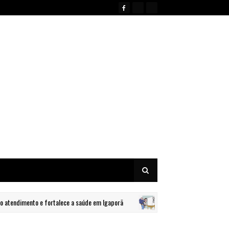
dimento e fortalece a saúde em Igaporã
Justiça eleitoral aume
BRASIL