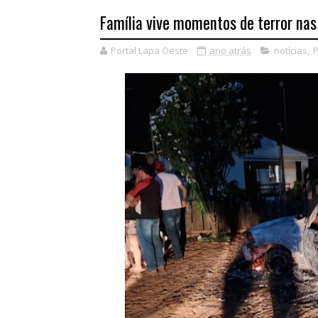
Família vive momentos de terror na
Portal Lapa Oeste
ano atrás
notícias
,
P