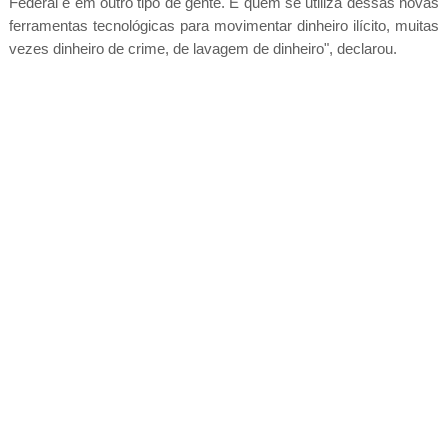
Federal é em outro tipo de gente. É quem se utiliza dessas novas
ferramentas tecnológicas para movimentar dinheiro ilícito, muitas
vezes dinheiro de crime, de lavagem de dinheiro", declarou.