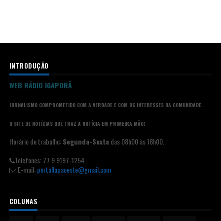
INTRODUÇÃO
WEB RÁDIO IGAPORÃ
JORNALISMO COMPROMETIDO COM A VERDADE E COM OS INTERESSES DA COMUNIDADE.
O SITE DE NOTÍCIAS QUE TRAZ A NOTÍCIA EM PRIMEIRA MÃO!
Horário de trabalho:
Segunda-Sexta
das 08h00 às 18h00.
Telefones: 77 9 9197-1254
E-mail:
portallapaoeste@gmail.com
COLUNAS