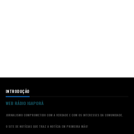
INTRODUÇÃO
WEB RÁDIO IGAPORÃ
JORNALISMO COMPROMETIDO COM A VERDADE E COM OS INTERESSES DA COMUNIDADE.
O SITE DE NOTÍCIAS QUE TRAZ A NOTÍCIA EM PRIMEIRA MÃO!