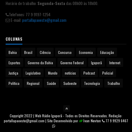
Horário de trabalho:
Segunda-Sexta
das 08h00 às 18h00.
Telefones: 77 9 9197-1254
E-mail:
portallapaoeste@gmail.com
COLUNAS
Bahia
Brasil
Ciência
Concurso
Economia
Educação
Esportes
Governo da Bahia
Governo Federal
Igaporã
Internet
Justiça
Legislativo
Mundo
notícias
Podcast
Policial
Política
Regional
Saúde
Sudoeste
Tecnologia
Trabalho
Copyright 2022 | Web Rádio Igaporã - Todos os Direitos Reservados. Redação:
portallapaoeste@gmail.com | Site Desenvolvido por
Ivan Nevton
77 9 9929 6467