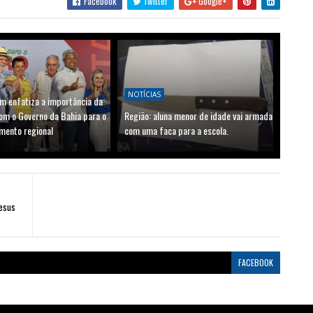
Facebook
Twitter
Google+
NOTÍCIAS
m enfatiza a importância da
om o Governo da Bahia para o
Região: aluna menor de idade vai armada
mento regional
com uma faca para a escola.
esus
FACEBOOK