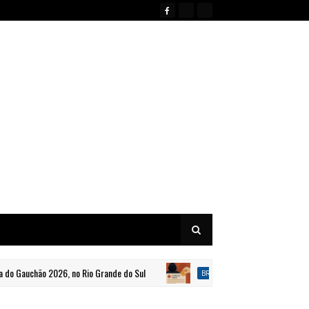
auchão 2026, no Rio Grande do Sul
Denúncia sobre favorecim
BRASIL