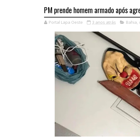
PM prende homem armado após agre
Portal Lapa Oeste
3 anos atrás
Bahia
,