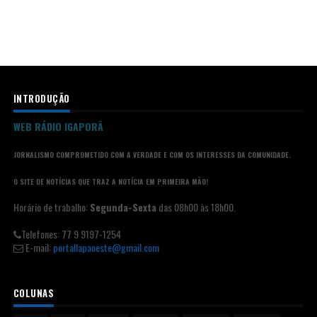
INTRODUÇÃO
WEB RÁDIO IGAPORÃ
JORNALISMO COMPROMETIDO COM A VERDADE E COM OS INTERESSES DA COMUNIDADE.
O SITE DE NOTÍCIAS QUE TRAZ A NOTÍCIA EM PRIMEIRA MÃO!
Horário de trabalho:
Segunda-Sexta
das 08h00 às 18h00.
Telefones: 77 9 9197-1254
E-mail:
portallapaoeste@gmail.com
COLUNAS