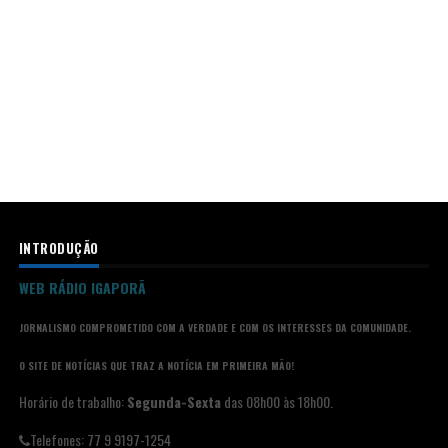
INTRODUÇÃO
WEB RÁDIO IGAPORÃ
JORNALISMO COMPROMETIDO COM A VERDADE E COM OS INTERESSES DA COMUNIDADE.
O SITE DE NOTÍCIAS QUE TRAZ A NOTÍCIA EM PRIMEIRA MÃO!
Horário de trabalho:
Segunda-Sexta
das 08h00 às 18h00.
Telefones: 77 9 9197-1254