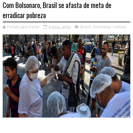
Com Bolsonaro, Brasil se afasta de meta de
erradicar pobreza
Portal Lapa Oeste
4 anos atrás
Brasil
,
Economia
,
notícias