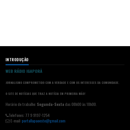
INTRODUÇÃO
WEB RÁDIO IGAPORÃ
JORNALISMO COMPROMETIDO COM A VERDADE E COM OS INTERESSES DA COMUNIDADE.
O SITE DE NOTÍCIAS QUE TRAZ A NOTÍCIA EM PRIMEIRA MÃO!
Horário de trabalho:
Segunda-Sexta
das 08h00 às 18h00.
Telefones: 77 9 9197-1254
E-mail:
portallapaoeste@gmail.com