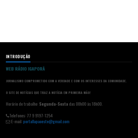
INTRODUÇÃO
WEB RÁDIO IGAPORÃ
JORNALISMO COMPROMETIDO COM A VERDADE E COM OS INTERESSES DA COMUNIDADE.
O SITE DE NOTÍCIAS QUE TRAZ A NOTÍCIA EM PRIMEIRA MÃO!
Horário de trabalho:
Segunda-Sexta
das 08h00 às 18h00.
Telefones: 77 9 9197-1254
E-mail:
portallapaoeste@gmail.com