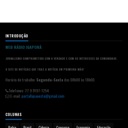
INTRODUÇÃO
WEB RÁDIO IGAPORÃ
JORNALISMO COMPROMETIDO COM A VERDADE E COM OS INTERESSES DA COMUNIDADE.
O SITE DE NOTÍCIAS QUE TRAZ A NOTÍCIA EM PRIMEIRA MÃO!
Horário de trabalho:
Segunda-Sexta
das 08h00 às 18h00.
Telefones: 77 9 9197-1254
E-mail:
portallapaoeste@gmail.com
COLUNAS
Bahia
Brasil
Ciência
Concurso
Economia
Educação