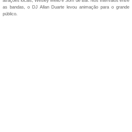
atrações locais, Wesley Mello e Som de Bar. Nos intervalos entre
as bandas, o DJ Allan Duarte levou animação para o grande
público.