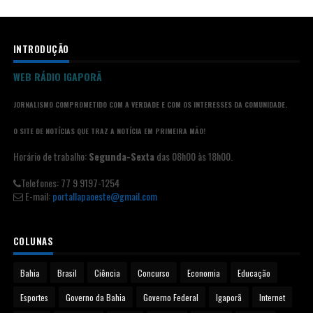
INTRODUÇÃO
WEB RÁDIO IGAPORÃ
JORNALISMO COMPROMETIDO COM A VERDADE E COM OS INTERESSES DA COMUNIDADE.
O SITE DE NOTÍCIAS QUE TRAZ A NOTÍCIA EM PRIMEIRA MÃO!
Horário de trabalho:
Segunda-Sexta
das 08h00 às 18h00.
Telefones: 77 9 9197-1254
E-mail:
portallapaoeste@gmail.com
COLUNAS
Bahia
Brasil
Ciência
Concurso
Economia
Educação
Esportes
Governo da Bahia
Governo Federal
Igaporã
Internet