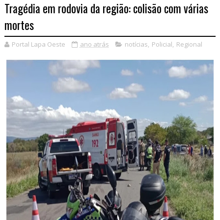
Tragédia em rodovia da região: colisão com várias
mortes
Portal Lapa Oeste
ano atrás
notícias
,
Policial
,
Regional