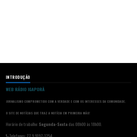
INTRODUÇÃO
WEB RÁDIO IGAPORÃ
JORNALISMO COMPROMETIDO COM A VERDADE E COM OS INTERESSES DA COMUNIDADE.
O SITE DE NOTÍCIAS QUE TRAZ A NOTÍCIA EM PRIMEIRA MÃO!
Horário de trabalho:
Segunda-Sexta
das 08h00 às 18h00.
Telefones: 77 9 9197-1254