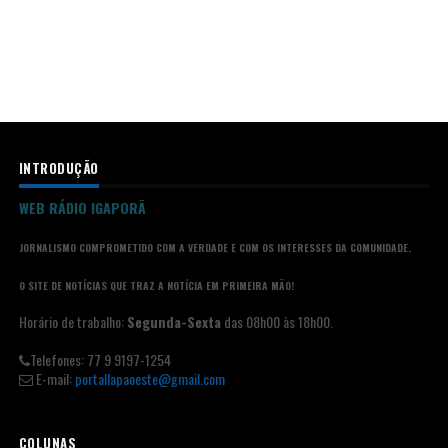
INTRODUÇÃO
WEB RÁDIO IGAPORÃ
JORNALISMO COMPROMETIDO COM A VERDADE E COM OS INTERESSES DA COMUNIDADE.
O SITE DE NOTÍCIAS QUE TRAZ A NOTÍCIA EM PRIMEIRA MÃO!
Horário de trabalho:
Segunda-Sexta
das 08h00 às 18h00.
Telefones: 77 9 9197-1254
E-mail:
portallapaoeste@gmail.com
COLUNAS