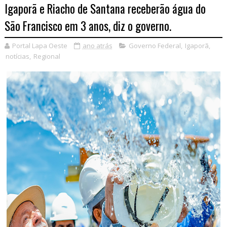
Igaporã e Riacho de Santana receberão água do
São Francisco em 3 anos, diz o governo.
Portal Lapa Oeste
ano atrás
Governo Federal
,
Igaporã
,
notícias
,
Regional