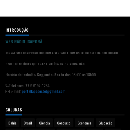
INTRODUÇÃO
WEB RÁDIO IGAPORÃ
JORNALISMO COMPROMETIDO COM A VERDADE E COM OS INTERESSES DA COMUNIDADE.
O SITE DE NOTÍCIAS QUE TRAZ A NOTÍCIA EM PRIMEIRA MÃO!
Horário de trabalho:
Segunda-Sexta
das 08h00 às 18h00.
Telefones: 77 9 9197-1254
E-mail:
portallapaoeste@gmail.com
COLUNAS
Bahia
Brasil
Ciência
Concurso
Economia
Educação