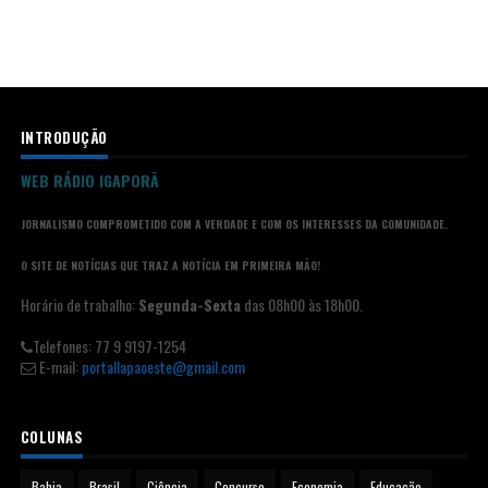
INTRODUÇÃO
WEB RÁDIO IGAPORÃ
JORNALISMO COMPROMETIDO COM A VERDADE E COM OS INTERESSES DA COMUNIDADE.
O SITE DE NOTÍCIAS QUE TRAZ A NOTÍCIA EM PRIMEIRA MÃO!
Horário de trabalho:
Segunda-Sexta
das 08h00 às 18h00.
Telefones: 77 9 9197-1254
E-mail:
portallapaoeste@gmail.com
COLUNAS
Bahia
Brasil
Ciência
Concurso
Economia
Educação