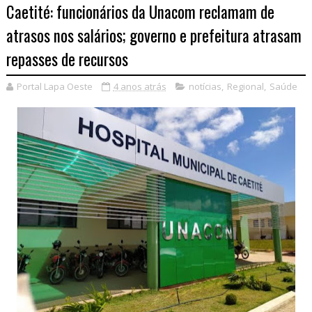
Caetité: funcionários da Unacom reclamam de
atrasos nos salários; governo e prefeitura atrasam
repasses de recursos
Portal Lapa Oeste
4 anos atrás
notícias
,
Regional
,
Saúde